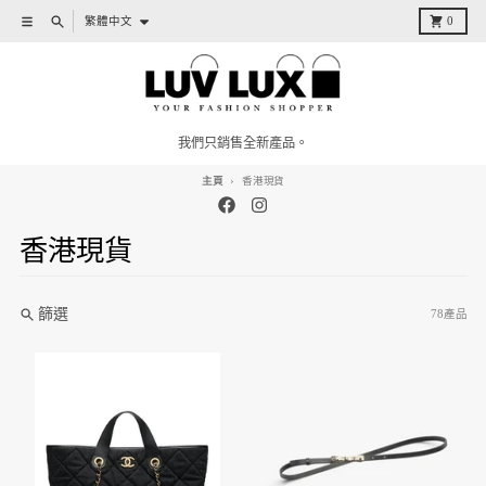
跳到內容
語言
目錄
搜索
購物車
繁體中文
0
我們只銷售全新產品。
主頁
香港現貨
香港現貨
篩選
78產品