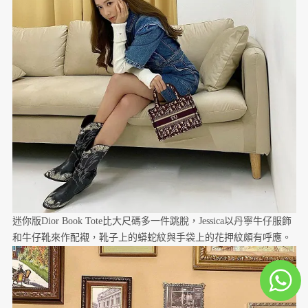
迷你版Dior Book Tote比大尺碼多一件跳脫，Jessica以丹寧牛仔服飾
和牛仔靴來作配襯，靴子上的蟒蛇紋與手袋上的花押紋頗有呼應。