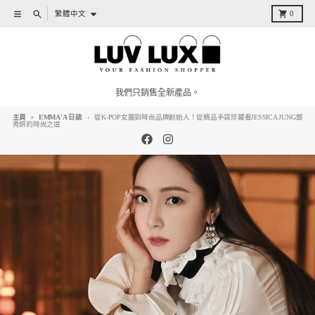
跳到內容
語言
目錄
搜索
購物車
繁體中文
0
我們只銷售全新產品。
主頁
EMMA'A 日誌
從K-POP女團到時尚品牌創始人！從精品手袋珍藏看JESSICA JUNG鄭
秀妍的時尚之道