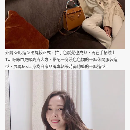
外縫Kelly造型硬挺較正式，拉丁色感覺也成熟，再在手柄繞上
Twilly絲巾更顯高貴大方，搭配一身淺色色調的干練休閒服裝造
型，展現Jessica身為自家品牌專輯兼時尚總監的干練造型。