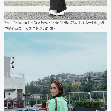
Fendi Peekaboo主打斯文款式，Jessica別出心裁為手袋添一條logo肩
帶變斜背款，立刻年輕活力起來。