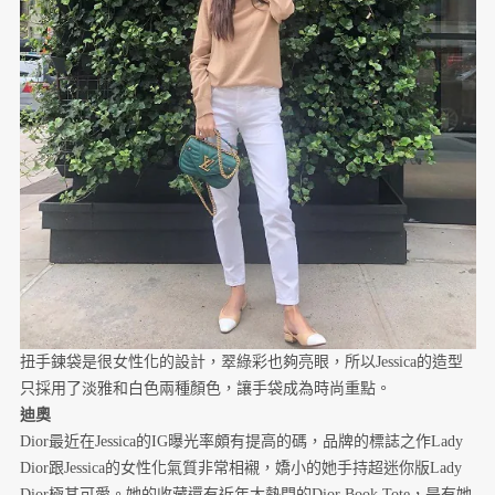
扭手鍊袋是很女性化的設計，翠綠彩也夠亮眼，所以Jessica的造型
只採用了淡雅和白色兩種顏色，讓手袋成為時尚重點。
迪奧
Dior最近在Jessica的IG曝光率頗有提高的碼，品牌的標誌之作Lady
Dior跟Jessica的女性化氣質非常相襯，嬌小的她手持超迷你版Lady
Dior極其可愛。她的收藏還有近年大熱門的Dior Book Tote，是有她