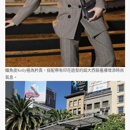
鱷魚皮Kelly極為矜貴，搭配帶有印花造型的超大西裝襤褸增添時尚
氣息。